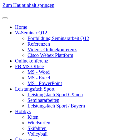
Zum Hauptinhalt springen
Home
W-Seminar Q12
Fortbildung Seminararbeit Q12
Referenzen
Video - Onlinekonferenz
Cisco Webex Plattform
Onlinekonferenz
FB MS-Office
MS - Word
MS - Excel
MS - PowerPoint
Leistungsfach Sport
Leistungsfach Sport G9 neu
Seminararbeiten
Leistungsfach Sport / Bayern
Hobbys
Kiten
Windsurfen
Skifahren
Volleyball
Über uns