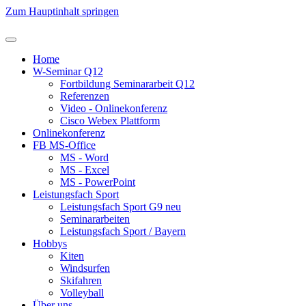
Zum Hauptinhalt springen
Home
W-Seminar Q12
Fortbildung Seminararbeit Q12
Referenzen
Video - Onlinekonferenz
Cisco Webex Plattform
Onlinekonferenz
FB MS-Office
MS - Word
MS - Excel
MS - PowerPoint
Leistungsfach Sport
Leistungsfach Sport G9 neu
Seminararbeiten
Leistungsfach Sport / Bayern
Hobbys
Kiten
Windsurfen
Skifahren
Volleyball
Über uns