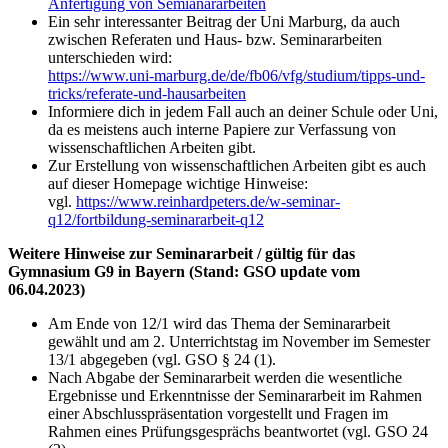
Anfertigung von Semianararbeiten
Ein sehr interessanter Beitrag der Uni Marburg, da auch
zwischen Referaten und Haus- bzw. Seminararbeiten
unterschieden wird:
https://www.uni-marburg.de/de/fb06/vfg/studium/tipps-und-
tricks/referate-und-hausarbeiten
Informiere dich in jedem Fall auch an deiner Schule oder Uni,
da es meistens auch interne Papiere zur Verfassung von
wissenschaftlichen Arbeiten gibt.
Zur Erstellung von wissenschaftlichen Arbeiten gibt es auch
auf dieser Homepage wichtige Hinweise:
vgl.
https://www.reinhardpeters.de/w-seminar-
q12/fortbildung-seminararbeit-q12
Weitere Hinweise zur Seminararbeit / gültig für das
Gymnasium G9 in Bayern (Stand: GSO update vom
06.04.2023)
Am Ende von 12/1 wird das Thema der Seminararbeit
gewählt und am 2. Unterrichtstag im November im Semester
13/1 abgegeben (vgl. GSO § 24 (1).
Nach Abgabe der Seminararbeit werden die wesentliche
Ergebnisse und Erkenntnisse der Seminararbeit im Rahmen
einer Abschlusspräsentation vorgestellt und Fragen im
Rahmen eines Prüfungsgesprächs beantwortet (vgl. GSO 24