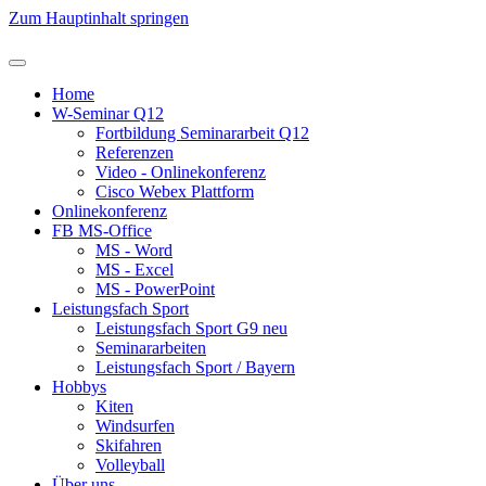
Zum Hauptinhalt springen
Home
W-Seminar Q12
Fortbildung Seminararbeit Q12
Referenzen
Video - Onlinekonferenz
Cisco Webex Plattform
Onlinekonferenz
FB MS-Office
MS - Word
MS - Excel
MS - PowerPoint
Leistungsfach Sport
Leistungsfach Sport G9 neu
Seminararbeiten
Leistungsfach Sport / Bayern
Hobbys
Kiten
Windsurfen
Skifahren
Volleyball
Über uns