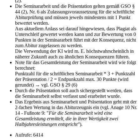
(2).
Die Seminararbeit und die Präsentation gelten gemäß GSO §
44 (2), Nr. 6 als Zulassungsvoraussetzung für die schriftliche
Abiturprüfung und müssen jeweils mindestens mit 1 Punkt
bewertet werden.
Aus aktuellem Anlass sei darauf hingewiesen, dass Plagiat als
Unterschleif gewertet werden kann und zur Bewertung von 0
Punkten in der Seminararbeit führt mit der Konsequenz, nicht
zum Abitur zugelassen zu werden.
Die Verwendung der KI wird m. E. höchstwahrscheinlich in
näherer Zukunft auch zu ähnlichen Konsequenzen führen.
Note für das Gesamtleistung der Seminararbeit wird wie folgt
berechnet:
Punktzahl für die schriftlichen Seminararbeit * 3 + Punktzahl
der Präsentation / 2 = Endpunkzahl max. 30 Punkte (wird
gerundet) → vgl. GSO § 29 (6)
Durch die Präsentation soll auch sichergestellt werden, dass
die Seminararbeit selbst verfasst und erarbeitet wurde.
Das Ergebnis aus Seminararbeit und Präsentation geht mit der
2-fachen Wertung in das Abiturzeugnis ein (vgl. Anage 10 Nr.
14 - Fußnote 9: "
Für die Seminararbeit wird eine
Gesamtleistung ermittelt, die in ihrer Wertigkeit zwei
Halbjahresleistungen entspricht"
).
Aufrufe: 6414