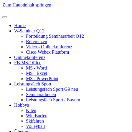
Zum Hauptinhalt springen
Home
W-Seminar Q12
Fortbildung Seminararbeit Q12
Referenzen
Video - Onlinekonferenz
Cisco Webex Plattform
Onlinekonferenz
FB MS-Office
MS - Word
MS - Excel
MS - PowerPoint
Leistungsfach Sport
Leistungsfach Sport G9 neu
Seminararbeiten
Leistungsfach Sport / Bayern
Hobbys
Kiten
Windsurfen
Skifahren
Volleyball
Über uns